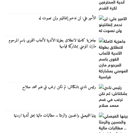
الأمير علي: لن ندعم إنفانتينو ولن نصوت له
جاهزية كاملة لانطلاق بطولة الأندية لألعاب القوى باسم المرحوم
مازن المومني بمشاركة قياسية
رئيس نادي بشكتاش: لم نكن نرغب في ضم محمد صلاح
بينها الفيصلي والحسين والرمثا .. مطالبات مالية بحق أندية اردنية