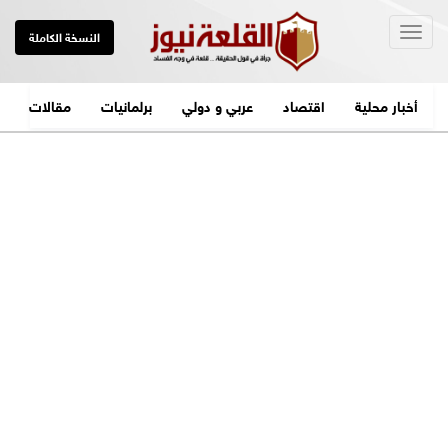
Togg
النسخة الكاملة
navig
أخبار محلية
اقتصاد
عربي و دولي
برلمانيات
مقالات