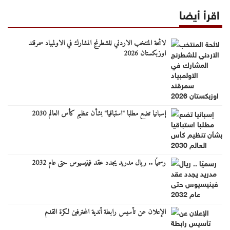
اقرأ أيضا
لائحة المنتخب الاردني للشطرنج المشارك في الاولمبياد سمرقند
اوزبكستان 2026
إسبانيا تضع مطلبا "استباقيا" بشأن تنظيم كأس العالم 2030
رسميًا .. ريال مدريد يجدد عقد فينيسيوس حتى عام 2032
الإعلان عن تأسيس رابطة أندية المحترفين لكرة القدم