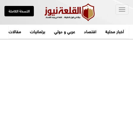
Togg
النسخة الكاملة
navig
أخبار محلية
اقتصاد
عربي و دولي
برلمانيات
مقالات