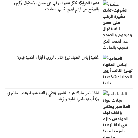
عشيرة الشوابكة تشكر عشيرة الرقب على حسن الاستقبال وكرمهم
والصفح عن ابنهم الذي تسبب بالحادث
المحامية إيناس الفقهاء تهنئ النائب أروى الحجايا : شخصية قيادية
الباشا ياسر مبارك عواد المناصير يحتفي بزفاف نجله المهندس حازم في
ليلة أردنية عامرة بالمحبة والوفاء