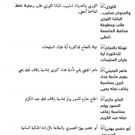
اللوزي والعدوان نسايب.. الباشا اللوزي طلب وعطوفة محافظ
العاصمة أعطى.
تهنئة بالنجاح للدكتورة آية عليان السليحات
ماهر الجنيني يقيم مأدبة غداء كبرى بمناسبة زفاف نجله يحيى
الحاج حازم النسور يولم بمناسبة زفاف نجله عبد الكريم
أبو خضير يهنئ العيسوي والبطاينة بالإرادة الملكية السامية