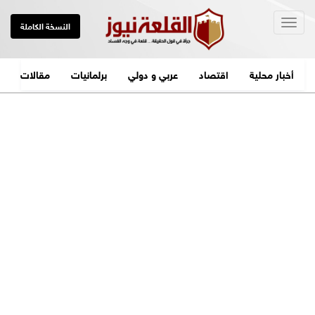
Togg
النسخة الكاملة
navig
أخبار محلية
اقتصاد
عربي و دولي
برلمانيات
مقالات