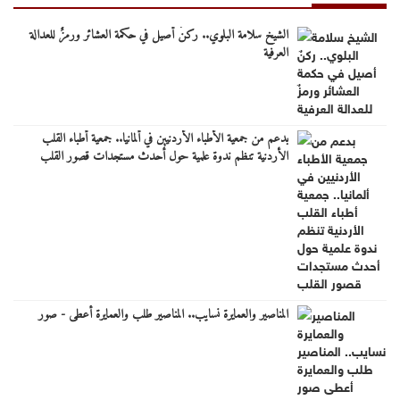
الشيخ سلامة البلوي.. ركنٌ أصيل في حكمة العشائر ورمزٌ للعدالة
العرفية
بدعم من جمعية الأطباء الأردنيين في ألمانيا.. جمعية أطباء القلب
الأردنية تنظم ندوة علمية حول أحدث مستجدات قصور القلب
المناصير والعمايرة نسايب.. المناصير طلب والعمايرة أعطى - صور