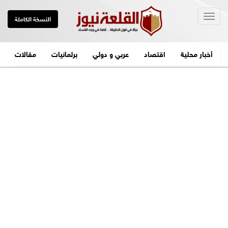
Togg
النسخة الكاملة
navig
أخبار محلية
اقتصاد
عربي و دولي
برلمانيات
مقالات