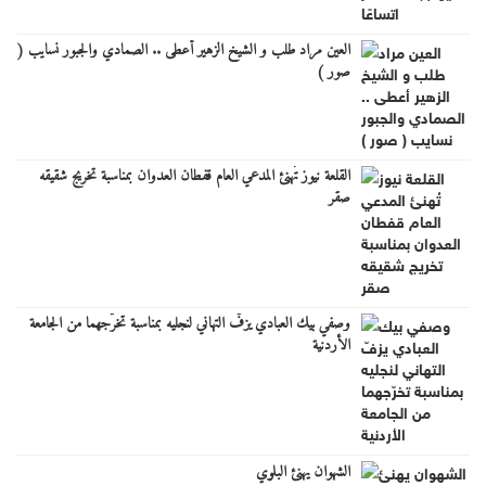
العين مراد طلب و الشيخ الزهير أعطى .. الصمادي والجبور نسايب (
صور )
القلعة نيوز تُهنئ المدعي العام قفطان العدوان بمناسبة تخريج شقيقه
صقر
وصفي بيك العبادي يزفّ التهاني لنجليه بمناسبة تخرّجهما من الجامعة
الأردنية
الشهوان يهنئ البلوي