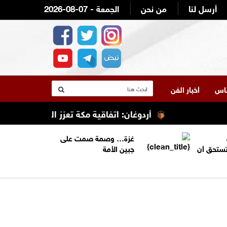
أرسل لنا
من نحن
2026-08-07 - الجمعة
لناس
أخبار الفن
أردوغان: اتفاقية مكة تعزز التعاون الأمني ولا 
غزة… وصمة صمت على
تستحق أن
جبين الأمة