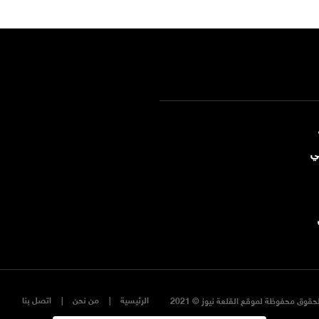
ي
الرئيسية
من نحن
اتصل بنا
حقوق محفوظة لموقع القلعة نيوز © 2021