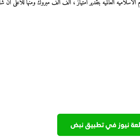
لاسلاميه العالميه بتقدير امتياز ، الف الف مبروك ومنها للأعلى ان شاء