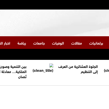
برلمانيات
مقالات
الوفيات
جامعات
رياضة
اخبار ا
الجلوة العشائرية من العرف
بين التنمية وصون
إلى التنظيم
الملكية… معادلة 
تُصان