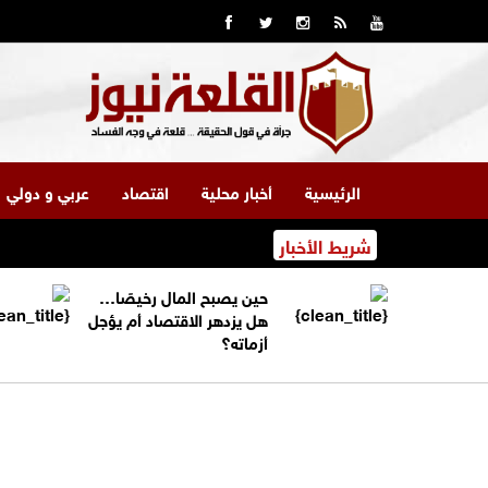
الرئيسية
أخبار محلية
اقتصاد
عربي و دولي
شريط الأخبار
حين يصبح المال رخيصًا…
هل يزدهر الاقتصاد أم يؤجل
أزماته؟