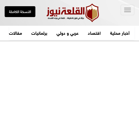
Togg
النسخة الكاملة
navig
أخبار محلية
اقتصاد
عربي و دولي
برلمانيات
مقالات