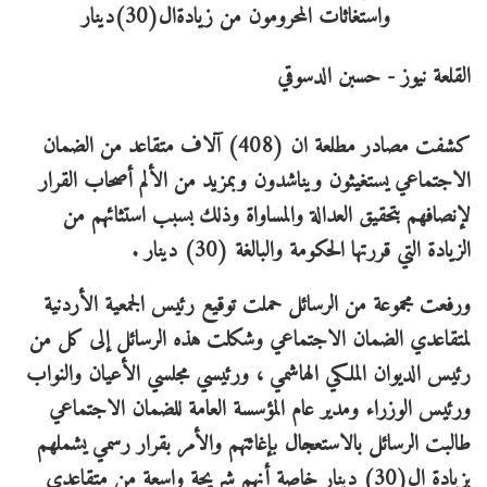
القلعة نيوز - حسبن الدسوقي
كشفت مصادر مطلعة ان (408) آلاف متقاعد من الضمان
الاجتماعي يستغيثون ويناشدون وبمزيد من الألم أصحاب القرار
لإنصافهم بتحقيق العدالة والمساواة وذلك بسبب استثائهم من
الزيادة التي قررتها الحكومة والبالغة (30) دينار .
ورفعت مجموعة من الرسائل حملت توقيع رئيس الجمعية الأردنية
لمتقاعدي الضمان الاجتماعي وشكلت هذه الرسائل إلى كل من
رئيس الديوان الملكي الهاشمي ، ورئيسي مجلسي الأعيان والنواب
ورئيس الوزراء ومدير عام المؤسسة العامة للضمان الاجتماعي
طالبت الرسائل بالاستعجال بإغاثتهم والأمر بقرار رسمي يشملهم
بزيادة ال(30) دينار خاصة أنهم شريحة واسعة من متقاعدي