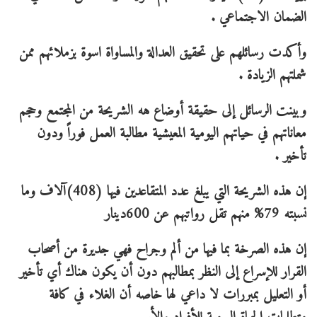
الضمان الاجتماعي .
وأكدت رسائلهم على تحقيق العدالة والمساواة اسوة بزملائهم ممن
شملتهم الزيادة .
وبينت الرسائل إلى حقيقة أوضاع هه الشريحة من المجتمع وحجم
معاناتهم في حياتهم اليومية المعيشية مطالبة العمل فوراً ودون
تأخير .
إن هذه الشريحة التي يبلغ عدد المتقاعدين فيها (408)آلاف وما
نسبته 79% منهم تقل رواتبهم عن 600دينار
إن هذه الصرخة بما فيها من ألم وجراح فهي جديرة من أصحاب
القرار للإسراع إلى النظر بمطالبهم دون أن يكون هناك أي تأخير
أو التعليل بمبررات لا داعي لها خاصه أن الغلاء في كافة