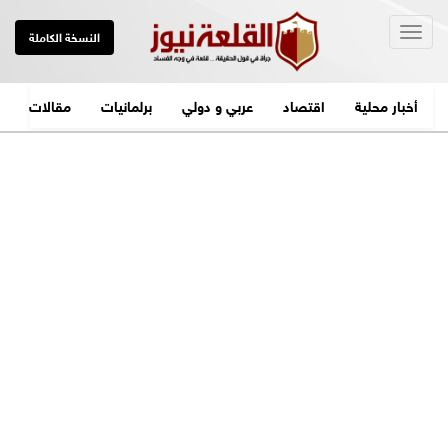
Togg
النسخة الكاملة
navig
أخبار محلية
اقتصاد
عربي و دولي
برلمانيات
مقالات