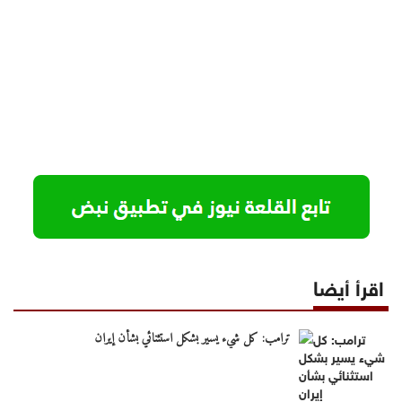
اقرأ أيضا
ترامب: كل شيء يسير بشكل استثنائي بشأن إيران