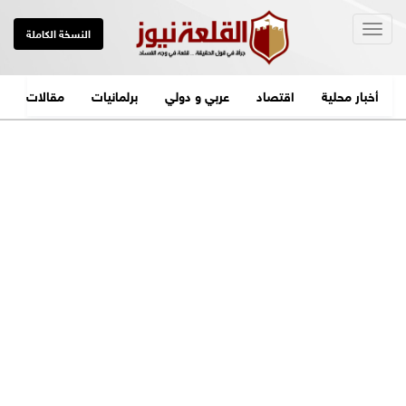
Togg
النسخة الكاملة
navig
أخبار محلية
اقتصاد
عربي و دولي
برلمانيات
مقالات