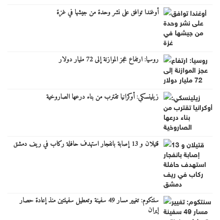
أوغندا توافق على نشر وحدة من جيشها في غزة
روسيا: ارتفاع عجز الموازنة إلى 72 مليار دولار
زيلينسكي: أوكرانيا تقترب من بناء درعها الصاروخية
قتيلان و 13 إصابة بانفجار استهدف حافلة ركاب في ريف دمشق
سنتكوم: تغيير مسار 49 سفينة وتعطيل سفينتين منذ إعادة حصار
إيران