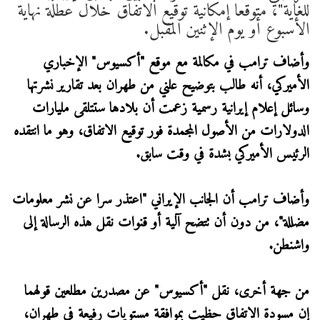
للغاية"، متوقعا إمكانية توقيع الاتفاق خلال عطلة نهاية
الأسبوع أو يوم الإثنين المقبل.
وأضاف ترامب في مكالمة مع موقع "أكسيوس" الإخباري
الأميركي، أنه طالب بتوضيح علني من طهران بعد تقارير نشرتها
وسائل إعلام إيرانية رسمية زعمت أن بلادها ستتلقى مليارات
الدولارات من الأصول المجمدة فور توقيع الاتفاق، وهو ما انتقده
الرئيس الأميركي بشدة في وقت سابق.
وأضاف ترامب أن الجانب الإيراني "اعتذر سرا عن نشر معلومات
مضللة"، من دون أن تتضح آلية أو قنوات نقل هذه الرسالة إلى
واشنطن.
من جهة أخرى، نقل "أكسيوس" عن مصدرين مطلعين قولهما
إن مسودة الاتفاق حظيت بموافقة مستويات رفيعة في طهران،