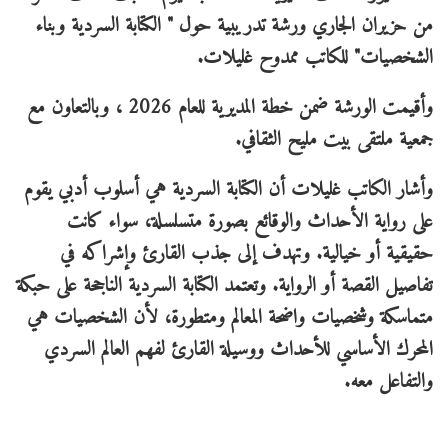
من حزيران الجاري ورشة تدريبية حول " الكتابة السردية وبناء
الشخصيات" للكاتب ممدوح غليلات.
وأقيمت الورشة ضمن خطة المديرية للعام 2026 ، وبالتعاون مع
جمعية ملتقى بيت مليح الثقافي.
وأشار الكاتب غليلات أن الكتابة السردية هي أسلوب أدبي يقوم
على رواية الأحداث والوقائع بصورة متسلسلة، سواء كانت
حقيقية أو خيالية. وتهدف إلى جذب القارئ وإشراكه في
تفاصيل القصة أو الرواية. وتعتمد الكتابة السردية الناجحة على حبكة
متماسكة وشخصيات واضحة المعالم ومتطورة، لأن الشخصيات هي
المحرك الأساسي للأحداث ووسيلة القارئ لفهم العالم السردي
والتفاعل معه.