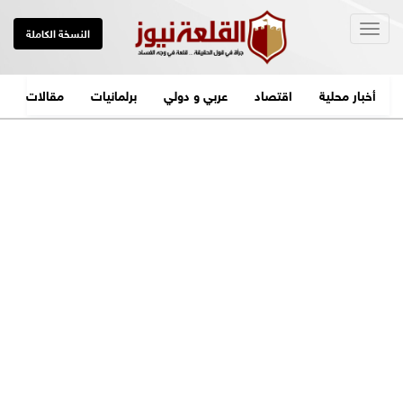
Togg
النسخة الكاملة
navig
أخبار محلية
اقتصاد
عربي و دولي
برلمانيات
مقالات