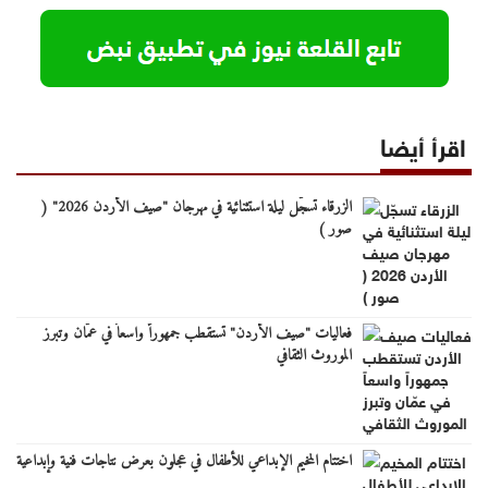
اقرأ أيضا
الزرقاء تسجّل ليلة استثنائية في مهرجان "صيف الأردن 2026" (
صور )
فعاليات "صيف الأردن" تستقطب جمهوراً واسعاً في عمّان وتبرز
الموروث الثقافي
اختتام المخيم الإبداعي للأطفال في عجلون بعرض نتاجات فنية وإبداعية