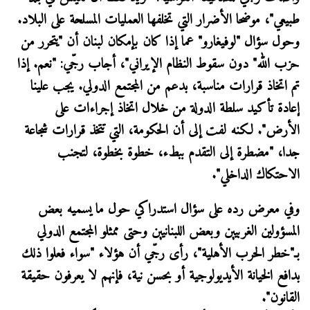
طبيعي"، موضحا الأضرار التي تخلفها العمليات المسلحة على البلاد.
وحول سؤال "لوفيغارو" عما إذا كان بإمكان لبنان أن "يتحرر من
حزب الله" دون سقوط النظام الإيراني"، أجاب رجّي: "نعم. إذا
تم اتخاذ قرارات مناسبة، بدعم من المجتمع الدولي. يجب علينا
إعادة تأكيد سلطة الدولة من خلال اتخاذ إجراءات على
الأرض". لكنه لفت إلى أن الحكومة، التي تتخذ قرارات شجاعة
جدا، "مضطرة إلى التقدم ببطء، خطوة بخطوة، لتجنب
الاحتكاك الداخلي".
وفي معرض رده على سؤال استدراكي حول ما يسميه بعض
المسؤولين الغربيين وبعض اللبنانيين وحتى ممثلو المجتمع الدولي
بـ"خطر الحرب الأهلية"، رأى رجّي أن هؤلاء "سواء فعلوا ذلك
بدافع الخيانة الأيديولوجية أو بحسن نية، فإنهم لا يعرفون حقيقة
القانون".