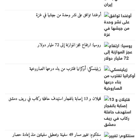
أوغندا توافق على نشر وحدة من جيشها في غزة
روسيا: ارتفاع عجز الموازنة إلى 72 مليار دولار
زيلينسكي: أوكرانيا تقترب من بناء درعها الصاروخية
قتيلان و 13 إصابة بانفجار استهدف حافلة ركاب في ريف دمشق
سنتكوم: تغيير مسار 49 سفينة وتعطيل سفينتين منذ إعادة حصار