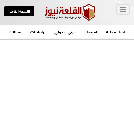
Togg
النسخة الكاملة
navig
أخبار محلية
اقتصاد
عربي و دولي
برلمانيات
مقالات