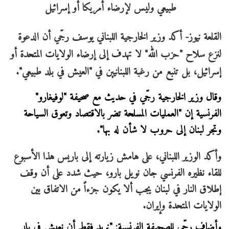
القلعة نيوز- أكد وزير الخارجية اللبناني يوسف رجّي أن الدعوة
لنزع سلاح "حزب الله" لا تهدف إلى إرضاء الولايات المتحدة أو
إسرائيل، بل تنبع من رغبة اللبنانيين في "العيش في بلد طبيعي".
وقال وزير الخارجية رجّي في حديث مع صحيفة "لوفيغارو"
الفرنسية إن "العمليات المسلحة تضر بالاقتصاد وتعوق السياحة
وتجر لبنان إلى حروب لا شأن له بها".
وأكد الوزير اللبناني، على هامش زيارته إلى باريس هذا الأسبوع
للقاء نظيره الفرنسي جان نويل بارو، حيث شدد على أن وقف
إطلاق النار في لبنان يجب ألا يكون جزءاً من الاتفاق بين
الولايات المتحدة وإيران.
وأضاف رجّي للصحيفة الفرنسية: "نريد فقط أن نعيش في بلد