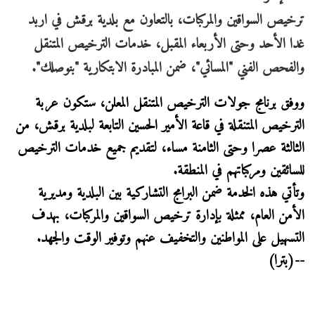
ترخيص السواقين والمركبات، بالتعاون مع بلدية برقش في اربد
غدا الأحد وحتى الأربعاء المقبل، خدمات الترخيص المتنقل
والفحص الفني "المسائي"، ضمن المبادرة الابتكارية "بنوصلك".
ووفق برنامج جولات الترخيص المتنقل المعلن، ستكون عربة
الترخيص المتنقلة في قاعة الأمير الحسين التابعة لبلدية برقش، من
الثالثة عصرا وحتى الثامنة مساء، لتقديم جميع خدمات الترخيص
للسائقين ومركباتهم في المنطقة.
وتأتي هذه الخدمة ضمن البرامج التشاركية بين البلدية ومديرية
الأمن العام، ممثلة بإدارة ترخيص السواقين والمركبات، بهدف
التسهيل على المواطنين والتخفيف عنهم وتوفير الوقت والجهد.
--(بترا)