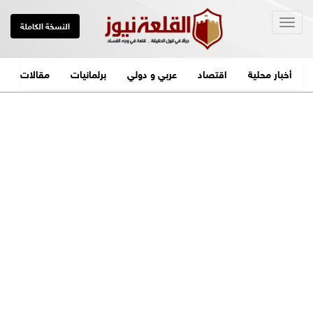
Togg
النسخة الكاملة
navig
أخبار محلية
اقتصاد
عربي و دولي
برلمانيات
مقالات