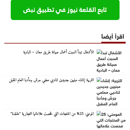
اقرأ أيضا
الأشغال تبدأ السبت أعمال صيانة طريق معان – البادية
التربية: إنشاء مبنيين جديدين لناديي معلمي جرش ومأدبا العام المقبل
المومني: 25% من المنتجات التي فحصت علاماتها التجارية "مقلدة"