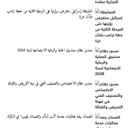
المعايطة: إسرائيل ستفرض رؤيتها على المرحلة الثانية من خطة ترامب
بشأن غزة
صدور نظام صندوق الحماية والرعاية الاجتماعية لسنة 2026
صدور نظام الاختصاص والتصنيف الفني في مهنة التمريض والقبالة
الضمان ينفذ فعاليات خدمة "أنت تسأل والضمان يُجيب" في الكرك