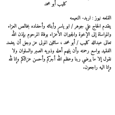
القلعه نيوز : اربد- النعيمه
يتقدم الحاج علي جوهر / ابو ياسر وأبنائه وأحفاده بخالص العزاء
والمواساة إلى الإخوة والجيران الأعزاء بوفاة المرحوم بإذن الله
تعالى عبدالله كليب / أبو محمد ، سائلين المولى عز وجل أن يتغمد
الفقيد بواسع رحمته وأن يلهم أهله وذويه الصبر والسلوان ولا
نقول إلا ما يرضي ربنا وعظم الله أجركم وأحسن عزائكم وإنا لله
وإنا اليه راجعون.