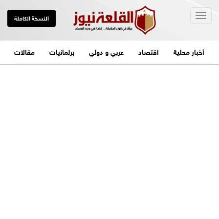
Togg
النسخة الكاملة
navig
أخبار محلية
اقتصاد
عربي و دولي
برلمانيات
مقالات