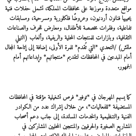
مواقع متعددة وموزعة على محافظات المملكة، تشمل حفلات فنية
يحييها فنانون أردنيون، وعروضًا فلكلورية ومسرحية، ومسابقات
تفاعلية، وفقرات مخصصة للأطفال، ومعارض للحرف والصناعات
الثقافية، وبازارات للمنتجات المحلية والريفية، وألعاب (التيلي
ماتش) /التحدي *التي تُقدم* للمرة الأولى، إضافة إلى إتاحة المجال
أمام المبدعين في المحافظات لتقديم *منتجاتهم* وإبداعاتهم أمام
الجمهور.
كما يسهم المهرجان في *توفير* فرص تشغيلية مؤقتة في المحافظات
المستضيفة *للفعاليات*، من خلال إشراك عدد من الكوادر
الفنية والتنظيمية والخدمات المساندة، إلى جانب دعم أصحاب
المشاريع الصغيرة والحرفيين والمنتجين المحليين المشاركين في