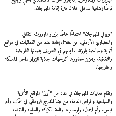
البازارات والمعارض، بما يعزز الحراك الاقتصادي المحلي ويتيح
فرصًا إضافية للدخل خلال فترة إقامة المهرجان.
*ويولي المهرجان* اهتمامًا خاصًا بإبراز الموروث الثقافي
والحضاري الأردني، من خلال إقامة عدد من الفعاليات في مواقع
أثرية وسياحية بارزة، بما يسهم في التعريف بقيمتها التاريخية
والثقافية، وتعزيز حضورها كوجهات جاذبة للزوار داخل المملكة
وخارجها.
وتقام فعاليات المهرجان في عدد من *أبرز* المواقع الأثرية
والسياحية والمرافق العامة، من بينها المدرج الروماني في عمّان، وأم
قيس، وأم الجمال، وإرحاب، وقلعة الكرك، والسلع، والبتراء،