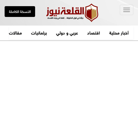
Togg
النسخة الكاملة
navig
أخبار محلية
اقتصاد
عربي و دولي
برلمانيات
مقالات