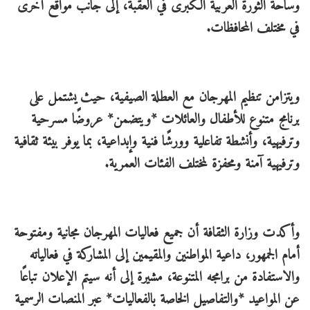
وساحة الثورة العربية الكبرى في العقبة، إلى جانب مواقع أخرى
في مختلف المحافظات.
ويتزامن تنظيم المهرجان مع العطلة الصيفية، حيث يشتمل على
برنامج متنوع للأطفال والعائلات *ويتضمن* عروضًا مسرحية
وترفيهية، وأنشطة تفاعلية وورشًا فنية وإبداعية، بما يوفر بيئة ثقافية
وترفيهية آمنة ومحفزة لمختلف الفئات العمرية.
وأكدت وزارة الثقافة أن جميع فعاليات المهرجان مجانية ومفتوحة
أمام الجمهور، داعية المواطنين والمقيمين إلى المشاركة في فعالياته
والاستفادة من برامجه المتنوعة، مشيرة إلى أنه سيتم الإعلان تباعًا
عن المواعيد *والتفاصيل الخاصة بالفعاليات* عبر المنصات الرسمية