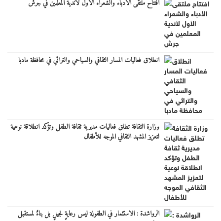
افتتاح ملتقى الأدباء والشعراء الأول لأندية المعلمين في جرش
انطلاق فعاليات المسار الثقافي والسياحي والتراثي في محافظة مادبا
وزارة الثقافة تطلق فعاليات مديرية ثقافة الطفل وتؤكد انطلاقة نوعية
لتعزيز المشهد الثقافي الموجه للأطفال
الرواشدة : الاستثمار في الطفولة ليس رعايةٍ لجيلٍ بل بناءٌ لمستقبل