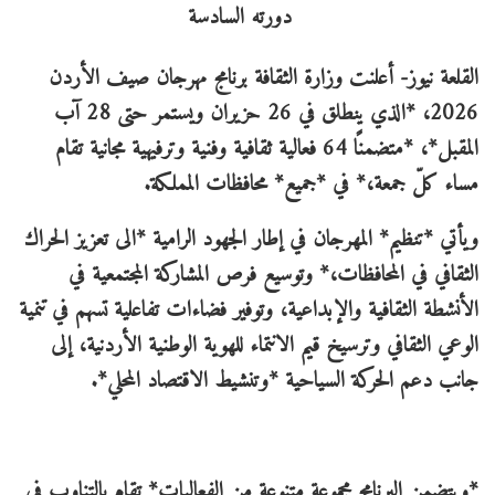
القلعة نيوز- أعلنت وزارة الثقافة برنامج مهرجان صيف الأردن
2026، *الذي ينطلق في 26 حزيران ويستمر حتى 28 آب
المقبل*، *متضمنًا 64 فعالية ثقافية وفنية وترفيهية مجانية تقام
مساء كلّ جمعة،* في *جميع* محافظات المملكة.
ويأتي *تنظيم* المهرجان في إطار الجهود الرامية *الى تعزيز الحراك
الثقافي في المحافظات،* وتوسيع فرص المشاركة المجتمعية في
الأنشطة الثقافية والإبداعية، وتوفير فضاءات تفاعلية تسهم في تنمية
الوعي الثقافي وترسيخ قيم الانتماء للهوية الوطنية الأردنية، إلى
جانب دعم الحركة السياحية *وتنشيط الاقتصاد المحلي*.
*ويتضمن البرنامج مجموعة متنوعة من الفعاليات* تقام بالتناوب في