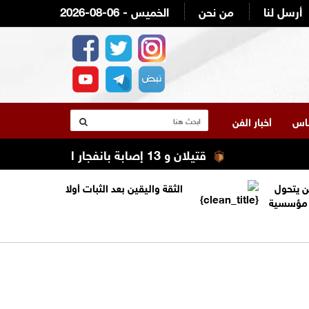
أرسل لنا
من نحن
2026-08-06 - الخميس
لناس
أخبار الفن
قتيلان و 13 إصابة بانفجار استهدف حافلة ركاب في ريف دمشق
ن يتحول
الثقة واليقين بعد الثبات أولا
ة مؤسسية