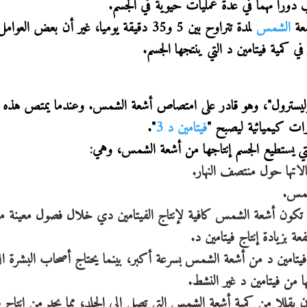
ب دورا مهما في عدة عمليات حيوية في الجسم.
عة
الشمس
لمدة تتراوح بين 5 و35 دقيقة يوميا، غير أن بعض الع
ي كمية فيتامين د التي ينتجها الجسم.
 نوع من الدهون يسمى "7-ديهيدروكوليسترول"، وهو قادر على امتصاص أشعة الشمس. وعندما يمتص ه
فيتامين د 3
".
تي يستطيع الجسم إنتاجها من أشعة الشمس، وهي:
تها حول منتصف النهار.
شمس.
 تكون أشعة الشمس كافية لإنتاج الفيتامين دي خلال فصول معينة م
عة بزيادة إنتاج فيتامين د.
ج فيتامين د من أشعة الشمس بسرعة أكبر، بينما يحتاج أصحاب البشرة ال
 من فيتامين د غير النشط.
أن يقللا من كمية أشعة الشمس التي تصل إلى الجلد، مما يحد من إنتاج ف