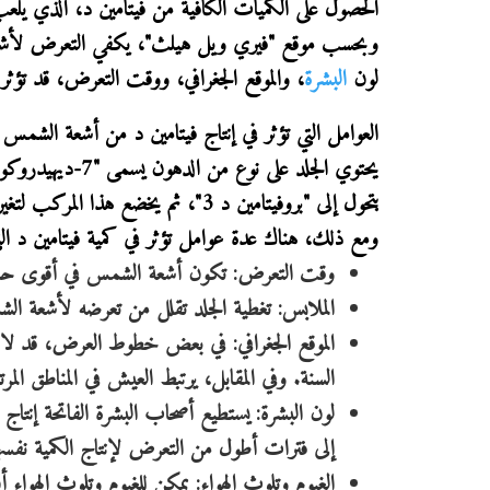
الحصول على الكميات الكافية من فيتامين د، الذي يلع
وبحسب موقع "فيري ويل هيلث"، يكفي التعرض لأش
لون
البشرة
، والموقع الجغرافي، ووقت التعرض، قد تؤثر ف
العوامل التي تؤثر في إنتاج فيتامين د من أشعة الشمس
يحتوي الجلد على
يتحول إلى "بروفيتامين د 3"، ثم يخضع هذا المركب لتغيرات كيميائية ليصبح "
ومع ذلك، هناك عدة عوامل تؤثر في كمية فيتامين د ال
وقت التعرض: تكون أشعة الشمس في أقوى حالا
الملابس: تغطية الجلد تقلل من تعرضه لأشعة ال
الموقع الجغرافي: في بعض خطوط العرض، قد لا
السنة. وفي المقابل، يرتبط العيش في المناطق المرتف
لون البشرة: يستطيع أصحاب البشرة الفاتحة إنتا
إلى فترات أطول من التعرض لإنتاج الكمية نفسها
الغيوم وتلوث الهواء: يمكن للغيوم وتلوث الهواء 