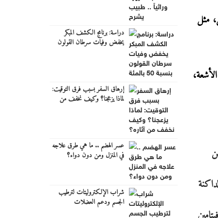
وامل، مثل
دراسة: برنامج الكشف المبكر
يخفض وفيات سرطان القولون
بنسبة 50 بالمئة
ذه الأشعة،
إرهاق السفر بسبب فرق التوقيت:
لماذا يزعجنا؟ وكيف نخفف من
آثاره؟
عسر الهضم .. ما هي طرق علاجه
ن
في المنزل ومن دون دواء؟
داكنة
شراب الإلكتروليتات لترطيب
الجسم ودعم العضلات
يتامين