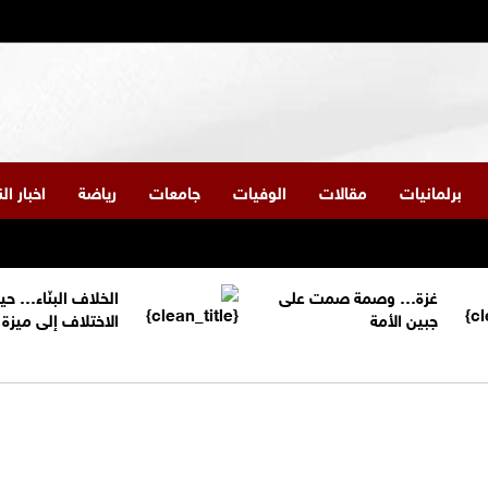
برلمانيات
مقالات
الوفيات
جامعات
رياضة
اخبار ا
غزة… وصمة صمت على
الخلاف البنّاء… حي
جبين الأمة
الاختلاف إلى ميز