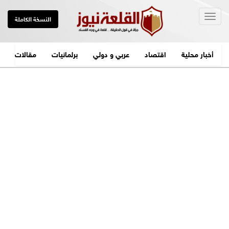
Togg
النسخة الكاملة
navig
أخبار محلية
اقتصاد
عربي و دولي
برلمانيات
مقالات