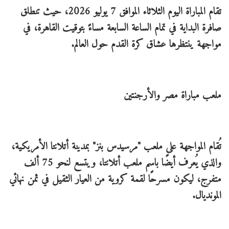
تقام المباراة اليوم الثلاثاء الموافق 7 يوليو 2026، حيث تنطلق
صافرة البداية في تمام الساعة السابعة مساءً بتوقيت القاهرة، في
مواجهة ينتظرها عشاق كرة القدم حول العالم.
ملعب مباراة مصر والأرجنتين
تُقام المواجهة على ملعب "مرسيدس بنز" بمدينة أتلانتا الأمريكية،
والذي يُعرف أيضًا باسم ملعب أتلانتا، ويتسع لنحو 75 ألف
متفرج، ليكون مسرحًا لقمة كروية من العيار الثقيل في ثمن نهائي
المونديال.