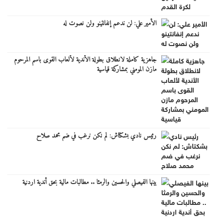
الأمير علي: لن ندعم إنفانتينو ولن نصوت له
جاهزية كاملة لانطلاق بطولة الأندية لألعاب القوى باسم المرحوم
مازن المومني بمشاركة قياسية
رئيس نادي بشكتاش: لم نكن نرغب في ضم محمد صلاح
بينها الفيصلي والحسين والرمثا .. مطالبات مالية بحق أندية اردنية