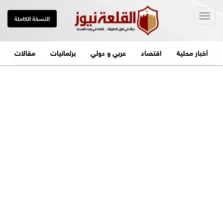
Togg
النسخة الكاملة
navig
أخبار محلية
اقتصاد
عربي و دولي
برلمانيات
مقالات