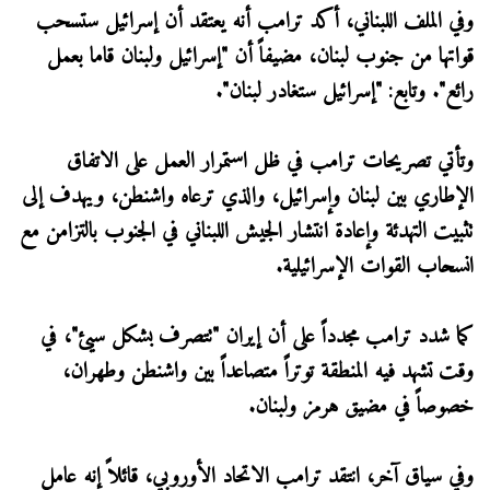
وفي الملف اللبناني، أكد ترامب أنه يعتقد أن إسرائيل ستسحب
قواتها من جنوب لبنان، مضيفاً أن "إسرائيل ولبنان قاما بعمل
رائع". وتابع: "إسرائيل ستغادر لبنان".
وتأتي تصريحات ترامب في ظل استمرار العمل على الاتفاق
الإطاري بين لبنان وإسرائيل، والذي ترعاه واشنطن، ويهدف إلى
تثبيت التهدئة وإعادة انتشار الجيش اللبناني في الجنوب بالتزامن مع
انسحاب القوات الإسرائيلية.
كما شدد ترامب مجدداً على أن إيران "تتصرف بشكل سيئ"، في
وقت تشهد فيه المنطقة توتراً متصاعداً بين واشنطن وطهران،
خصوصاً في مضيق هرمز ولبنان.
وفي سياق آخر، انتقد ترامب الاتحاد الأوروبي، قائلاً إنه عامل