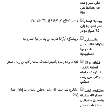
روسيا: ارتفاع عجز الموازنة إلى 72 مليار دولار
زيلينسكي: أوكرانيا تقترب من بناء درعها الصاروخية
قتيلان و 13 إصابة بانفجار استهدف حافلة ركاب في ريف دمشق
سنتكوم: تغيير مسار 49 سفينة وتعطيل سفينتين منذ إعادة حصار
إيران