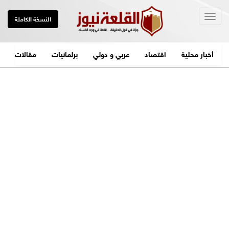
Togg
النسخة الكاملة
navig
أخبار محلية
اقتصاد
عربي و دولي
برلمانيات
مقالات