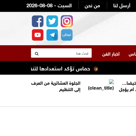
أرسل لنا
من نحن
2026-08-08 - السبت
لناس
أخبار الفن
حماس تؤكد استعدادها لتنفيذ اتفاق غزة شرط ال
خيصًا…
الجلوة العشائرية من العرف
 أم يؤجل
إلى التنظيم