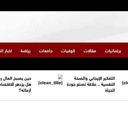
برلمانيات
مقالات
الوفيات
جامعات
رياضة
اخبار ا
التفكير الإيجابي والصحة
حين يصبح المال ر
النفسية .. علاقة تصنع جودة
هل يزدهر الاقتصاد
الحياة
أزماته؟