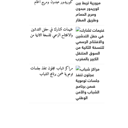
كوريدور عبدون ومرج الحمام
وطريق المطار
غنيمات تشارك في حفل التدشين
والافتتاح الرسمي للنسخة الثانية من
السوق المتنقل الكبير بالمغرب
مراكز شباب عجلون تنفذ جلسات
توعوية ضمن برنامج الشباب
والأمن الوطني