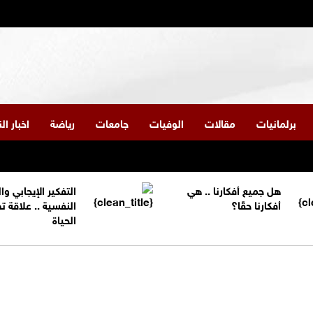
برلمانيات
مقالات
الوفيات
جامعات
رياضة
اخبار ا
هل جميع أفكارنا .. هي
التفكير الإيجابي و
أفكارنا حقًا؟
النفسية .. علاقة 
الحياة