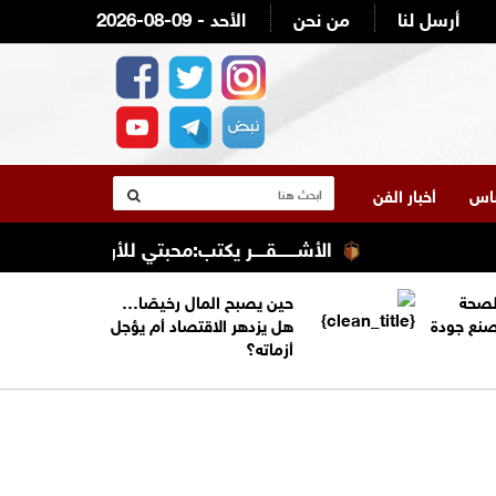
أرسل لنا
من نحن
2026-08-09 - الأحد
لناس
أخبار الفن
الأشــــــقــــر يكتب:محبتي للأردن وقيادته وش
الصحة
حين يصبح المال رخيصًا…
تصنع جودة
هل يزدهر الاقتصاد أم يؤجل
أزماته؟