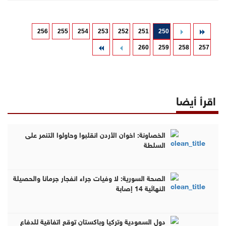
256
255
254
253
252
251
250
260
259
258
257
اقرأ أيضا
الخصاونة: اخوان الأردن انقلبوا وحاولوا التنمر على
السلطة
الصحة السورية: لا وفيات جراء انفجار جرمانا والحصيلة
النهائية 14 إصابة
دول السعودية وتركيا وباكستان توقع اتفاقية للدفاع