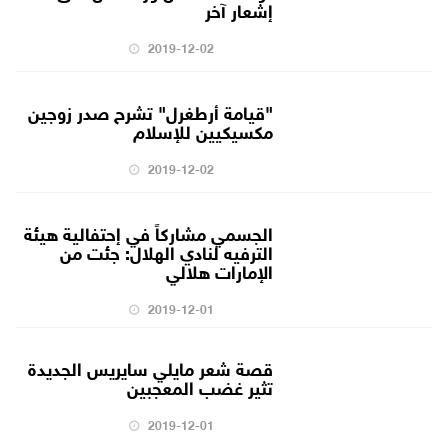
إشعار آخر
2019-12-02
"قيامة أرطغرل" تشرح صدر زوجين
مكسيكيين للإسلام
2019-12-02
الجسمي مشاركاً في إحتفالية هيئة
الترفيه لنادي الهلال: جئت من
الإمارات هلالي
2019-12-01
قصة شعر مايلي سايريس الجديدة
تثير غضب المعجبين
2019-12-01