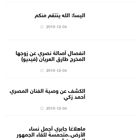
اليسا: الله ينتقم منكم
2019-12-04
انفصال أصالة نصري عن زوجها
المخرج طارق العريان (فيديو)
2019-12-04
الكشف عن وصية الفنان المصري
أحمد زكي
2019-12-04
ماهلاغا جابري أجمل نساء
الأرض..متحمسة للقاء الجمهور
السعودي!