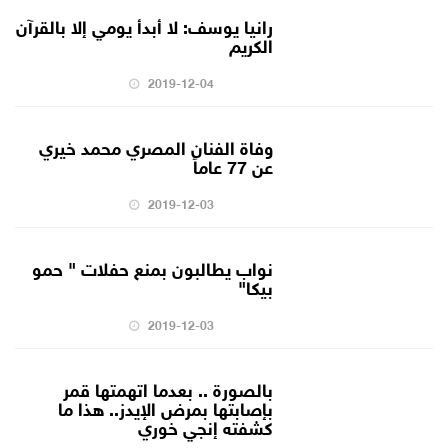
رانيا يوسف: لا أبدأ يومي إلا بالقرآن
الكريم
2019-12-04
وفاة الفنان المصري محمد خيري
عن 77 عاماً
2019-12-03
نواب يطالبون بمنع حفلات " حمو
بيكا"
2019-12-03
بالصورة .. بعدما اتهمتها قمر
بإصابتها بمرض الإيدز.. هذا ما
كشفته إنجي خوري