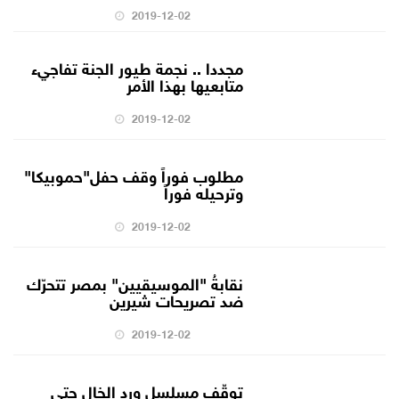
2019-12-02
مجددا .. نجمة طيور الجنة تفاجيء
متابعيها بهذا الأمر
2019-12-02
مطلوب فوراً وقف حفل"حموبيكا"
وترحيله فوراً
2019-12-02
نقابةُ "الموسيقيين" بمصر تتحرّك
ضد تصريحات شيرين
2019-12-02
توقّف مسلسل ورد الخال حتى