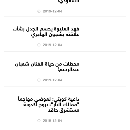
2019-12-04
فهد العليوة يحسم الجدل بشأن
علاقته بشجون الهاجري
2019-12-04
محطات من حياة الفنان شعبان
عبدالرحيم!
2019-12-04
داعية كويتي: لعوضي مهاجماً
"ممالك النار": يروج أكذوبة
مستشرق حاقد
2019-12-04