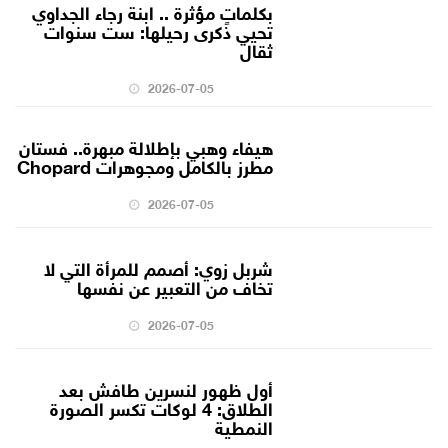
بكلماتٍ مؤثرة .. ابنة رجاء الجداوي
تحيي ذكرى رحيلها: ست سنوات
ثقال
2026-07-05
هيفاء وهبي بإطلالة مبهرة.. فستان
مطرز بالكامل ومجوهرات Chopard
2026-07-05
شربل زوي: أصمم للمرأة التي لا
تخاف من التعبير عن نفسها
2026-07-05
أول ظهور لنسرين طافش بعد
الطلاق: 4 لوكات تكسر الصورة
النمطية