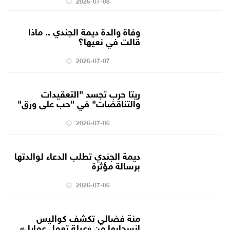
2026-07-08
وفاة والدة ديمة الجندي .. ماذا
قالت في نعيها؟
2026-07-07
ريتا حرب تجسد "التعقيدات
والتناقضات" في "حب على ورق"
2026-07-06
ديمة الجندي تطلب الدعاء لوالدتها
برسالة مؤثرة
2026-07-06
منة فضالي تكشف كواليس
انسحابها من «عيلة تعمل عمايل»