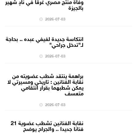
وفاة منتج مصري غرقاً في نادٍ شهير
بالجيزة
2026-07-03
انتكاسة جديدة لفيفي عبده .. بحاجة
لـ"تدخل جراحي"
2026-07-03
براهمة ينتقد شطب عضويته من
نقابة الفنانين : تاريخي ومسيرتي لا
يمكن شطبهما بقرار انتقامي
متعسف
2026-07-03
نقابة الفنانين تشطب عضوية 21
فنانا جديدا .. والجراح يوضح