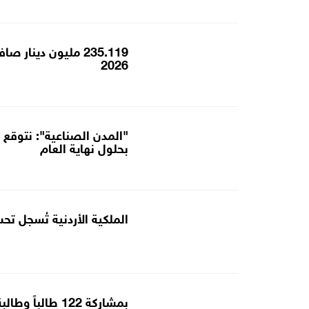
235.119 مليون دين
2026
"المدن الصناعية": نتوقع 
بحلول نهاية العام
الملكية الأردنية تُسجل تح
بمشاركة 122 طال