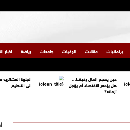
برلمانيات
مقالات
الوفيات
جامعات
رياضة
اخبار ا
حين يصبح المال رخيصًا…
الجلوة العشائرية 
هل يزدهر الاقتصاد أم يؤجل
إلى التنظيم
أزماته؟
اق