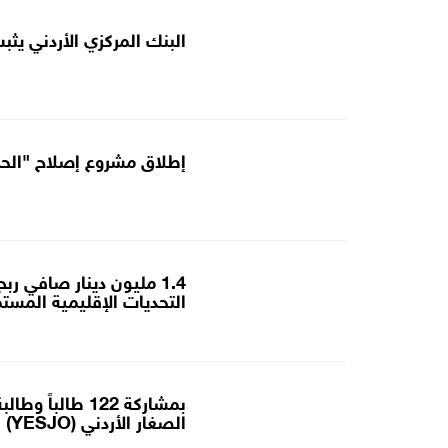
البنك المركزي الأردني يثبت 
إطلاق مشروع إصلاح "الحك
التحديات الإقليمية المستم
بمشاركة 122 طال
الصغار الأردني (YESJO) بالتعاون مع (Replit)