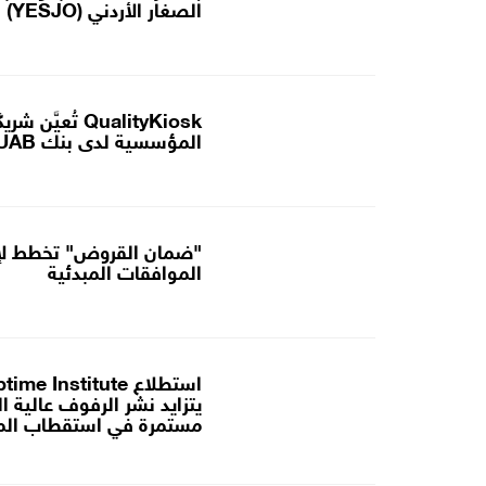
الصغار الأردني (YESJO) بالتعاون مع (Replit)
QualityKiosk ت
المؤسسية لدى بنك UAB
"ضمان القروض" تخطط لإطل
الموافقات المبدئية
يتزايد نشر الرفوف عالية 
مستمرة في استقطاب المو