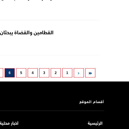
القطامين والقضاة يبحثان ا
6
5
4
3
2
1
أقسام الموقع
الرئيسية
أخبار محلية