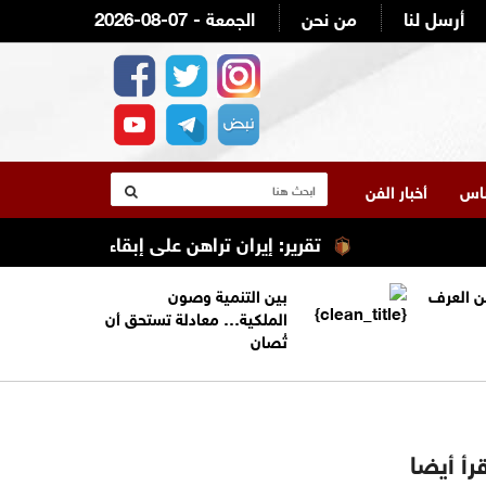
أرسل لنا
من نحن
2026-08-07 - الجمعة
لناس
أخبار الفن
تقرير: إيران تراهن على إبقاء ترامب عالقًا في ال
من العرف
بين التنمية وصون
الملكية… معادلة تستحق أن
تُصان
رأ أيضا