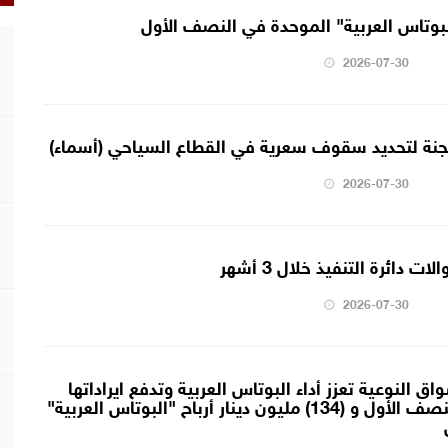
2026-07-30
لجنة لتحديد سقوف سعرية في القطاع السياحي (أسماء)
2026-07-30
2026-07-30
ق النوعية تعزز أداء البوتاس العربية وتدفع ايراداتها
للنمو بنسبة 28% خلال النصف الأول و (134) مليون دينار أرباح "البوتاس العربية"