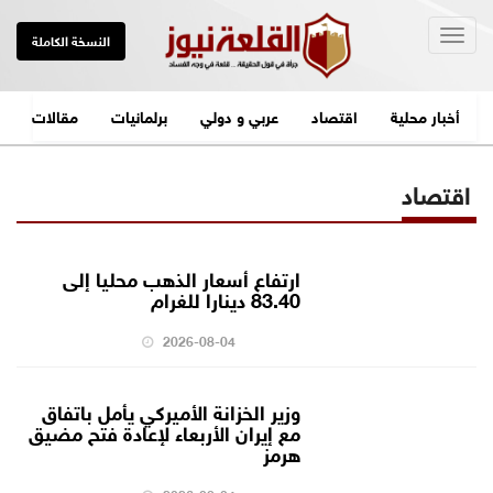
Togg
النسخة الكاملة
navig
أخبار محلية
اقتصاد
عربي و دولي
برلمانيات
مقالات
اقتصاد
ارتفاع أسعار الذهب محليا إلى
83.40 دينارا للغرام
2026-08-04
وزير الخزانة الأميركي يأمل باتفاق
مع إيران الأربعاء لإعادة فتح مضيق
هرمز