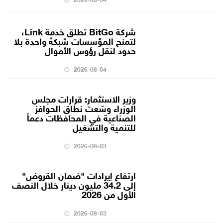
شركة BitGo تطلق خدمة Link،
لتمنح المؤسسات شبكةً واحدة بلا
حدود لنقل رؤوس الأموال
2026-08-04
وزير الاستثمار: قرارات مجلس
الوزراء وسّعت نطاق الحوافز
الصناعية في المحافظات دعماً
للتنمية والتشغيل
2026-08-03
ارتفاع إيرادات "ضمان القروض"
إلى 34.2 مليون دينار خلال النصف
الأول من 2026
2026-08-03