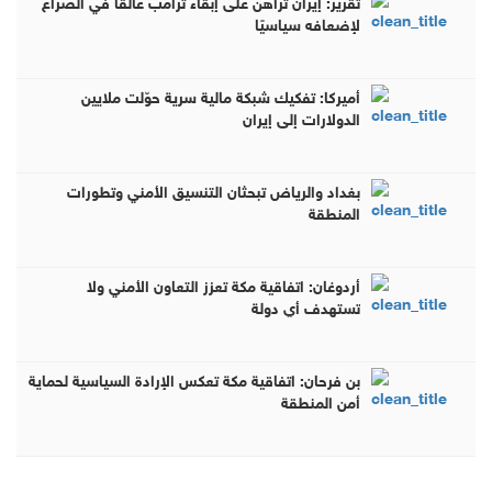
تقرير: إيران تراهن على إبقاء ترامب عالقًا في الصراع
لإضعافه سياسيًا
أميركا: تفكيك شبكة مالية سرية حوّلت ملايين
الدولارات إلى إيران
بغداد والرياض تبحثان التنسيق الأمني وتطورات
المنطقة
أردوغان: اتفاقية مكة تعزز التعاون الأمني ولا
تستهدف أي دولة
بن فرحان: اتفاقية مكة تعكس الإرادة السياسية لحماية
أمن المنطقة