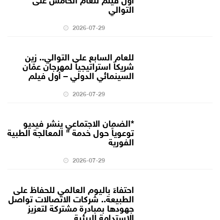
التوالي
2026-07-29
للعام السابع على التوالي.. زين
شريكاً استراتيجياً لمهرجان عمّان
السينمائي الدولي – أول فيلم
2026-07-29
*الضمان الاجتماعي ينشر فيديو
توعوياً حول خدمة " المعالجة الطبية
الفورية
2026-07-29
احتفاءً باليوم العالمي للحفاظ على
الطبيعة.. شركات الاتصالات تواصل
جهودها بمبادرة مشتركة لتعزيز
الاستدامة البيئية