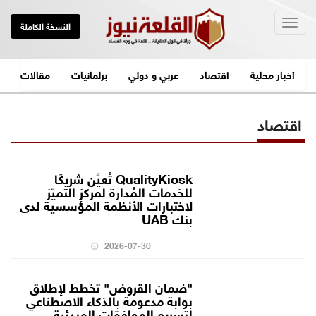
Togg
النسخة الكاملة
navig
أخبار محلية
اقتصاد
عربي و دولي
برلمانيات
مقالات
اقتصاد
QualityKiosk تُعيَّن شريكًا
للخدمات المُدارة لمركز التميّز
لاختبارات الأنظمة المؤسسية لدى
بنك UAB
2026-07-30
"ضمان القروض" تخطط لإطلاق
بوابة مدعومة بالذكاء الاصطناعي
لتسريع الموافقات المبدئية