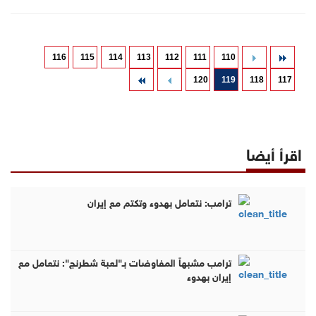
116
115
114
113
112
111
110
120
119
118
117
اقرأ أيضا
ترامب: نتعامل بهدوء وتكتم مع إيران
ترامب مشبهاً المفاوضات بـ"لعبة شطرنج": نتعامل مع
إيران بهدوء