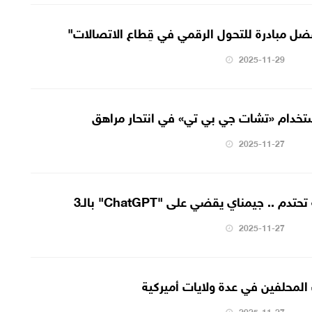
فضل مبادرة للتحول الرقمي في قِطاع الاتصالات"
2025-11-29
استخدام «تشات جي بي تي» في انتحار مراهق
2025-11-27
 جيمناي يقضي على "‏ChatGPT‏" بالـ3‏
2025-11-27
المحلفين في عدة ولايات أميركية
2025-11-27