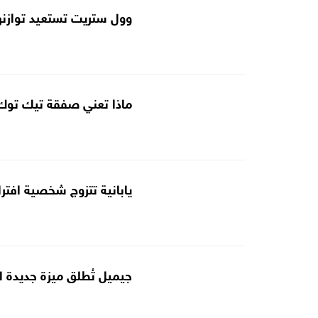
وول ستريت تستعيد توازنه
ماذا تعني صفقة تيك توك
يابانية تتزوج شخصية افت
جيميل تُطلق ميزة جديدة ل