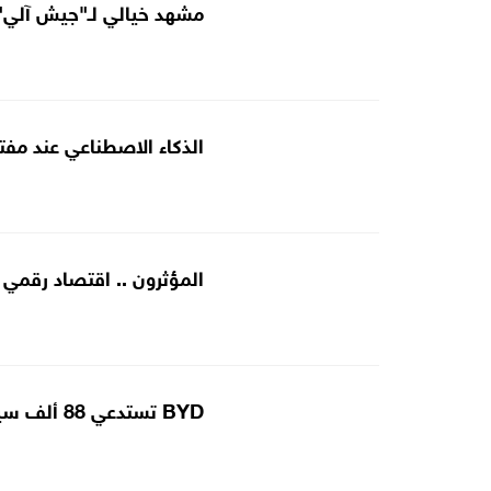
مشهد خيالي لـ"جيش آلي"
الذكاء الاصطناعي عند مفترق
المؤثرون .. اقتصاد رقمي 
BYD تستدعي 88 ألف سيارة بسبب مخاطر تتعلق بالبطاريات