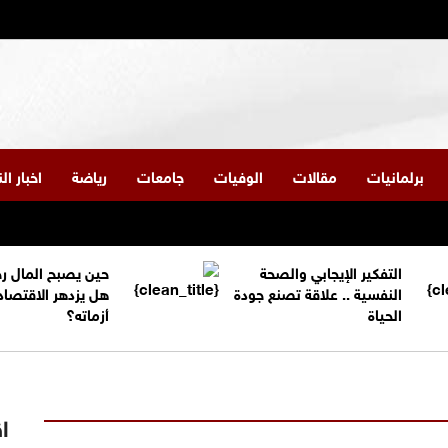
برلمانيات
مقالات
الوفيات
جامعات
رياضة
اخبار ا
التفكير الإيجابي والصحة
حين يصبح المال ر
النفسية .. علاقة تصنع جودة
هل يزدهر الاقتصاد
الحياة
أزماته؟
اق