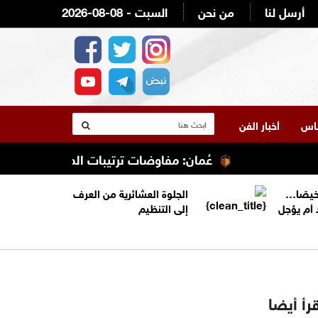
أرسل لنا
من نحن
2026-08-08 - السبت
لناس
أخبار الفن
عُمان: مفاوضات ترتيبات الملاحة في مضيق هرمز ت
خيصًا…
الجلوة العشائرية من العرف
 أم يؤجل
إلى التنظيم
رأ أيضا