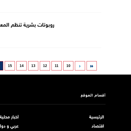
روبوتات بشرية تنظم المعا
6
15
14
13
12
11
10
أقسام الموقع
الرئيسية
أخبار محلية
اقتصاد
عربي و دول