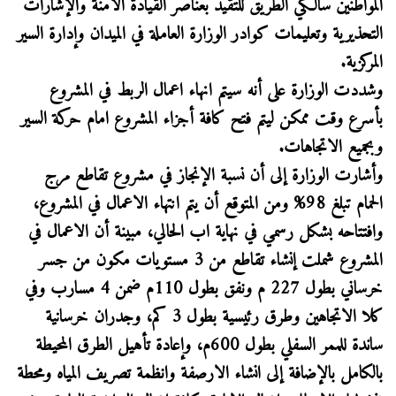
المواطنين سالكي الطريق للتقيد بعناصر القيادة الآمنة والإشارات
التحذيرية وتعليمات كوادر الوزارة العاملة في الميدان وإدارة السير
المركزية.
وشددت الوزارة على أنه سيتم انهاء اعمال الربط في المشروع
بأسرع وقت ممكن ليتم فتح كافة أجزاء المشروع امام حركة السير
وبجميع الاتجاهات.
وأشارت الوزارة إلى أن نسبة الإنجاز في مشروع تقاطع مرج
الحمام تبلغ 98% ومن المتوقع أن يتم انتهاء الاعمال في المشروع،
وافتتاحه بشكل رسمي في نهاية اب الحالي، مبينة أن الاعمال في
المشروع شملت إنشاء تقاطع من 3 مستويات مكون من جسر
خرساني بطول 227 م ونفق بطول 110م ضمن 4 مسارب وفي
كلا الاتجاهين وطرق رئيسية بطول 3 كم، وجدران خرسانية
ساندة للممر السفلي بطول 600م، وإعادة تأهيل الطرق المحيطة
بالكامل بالإضافة إلى انشاء الارصفة وانظمة تصريف المياه ومحطة