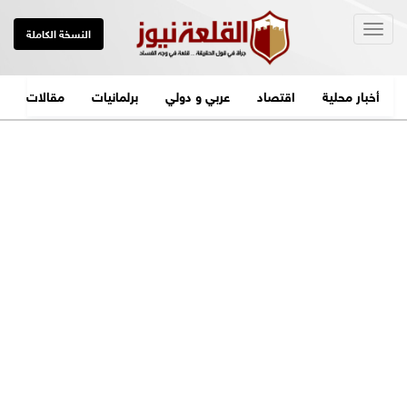
Togg
النسخة الكاملة
navig
أخبار محلية
اقتصاد
عربي و دولي
برلمانيات
مقالات