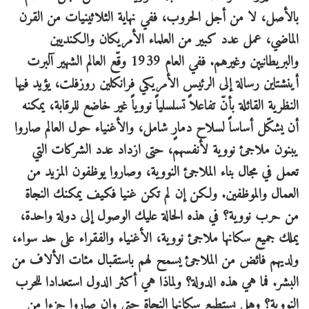
بالأصل، لا من أجل الحروب، ففي نهاية الثلاثينيات من القرن
الماضي، عمل عدد كبير من العلماء الأمريكان والكنديين
والبريطانيين وغيرهم. ففي العام 1939 وقّع العالم الشهير آلبرت
أينشتاين رسالة إلى الرئيس الأمريكي فرانكلين روزفلت، يؤيد فيها
النظرية القائلة بأنّ تفاعلاً تسلسلياً نووياً غير خاضع للرقابة، يمكنه
أن يشكّل أساساً لسلاح دمارٍ شامل، والأغنياء حول العالم صاروا
يبنون ملاجئ نووية لأنفسهم، حتى ازداد عدد الشركات التي
تعمل في مجال بناء الملاجئ النووية، وصاروا يوظفون المزيد من
العمال والموظفين. ولكن إن لم تكن غنيا فكيف يمكنك النجاة
من حرب نووية؟ في هذه الحالة عليك الوصول إلى دولة واحدة،
يملك جميع سكانها ملاجئ نووية، الأغنياء والفقراء على حد سواء،
ولديهم فائض من الملاجئ يسمح لهم باستقبال مئات الألاف من
البشر. فما هي هذه الدولة؟ ولماذا هي أكثر الدول استعدادا للحرب
النووية؟ وهل يستطيع سكانها النجاة حتى وإن صاروا جزءا من