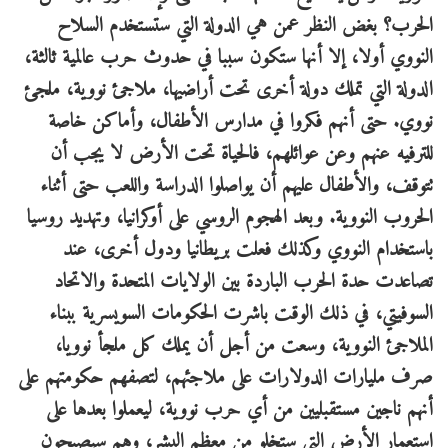
الحرب؟ بغض النظر عمن هي الدولة التي ستستخدم السلاح
النووي أولا، إلا أنها ستكون سببا في حدوث حرب عالمية ثالثة،
الدولة التي تملك دولة أخرى تحت أراضيها، ملاجئ نووية، ملجئ
نووي. حتى أنهم فكروا في مدارس الأطفال، وأماكن خاصة
للترفيه عنهم وعن عوائلهم، فالحياة تحت الأرض لا يجب أن
تتوقف، والأطفال عليهم أن يواصلوا الدراسة واللعب حتى أثناء
الحروب النووية. وبعد الهجوم الروسي على أوكرانيا، وتهديد روسيا
باستخدام النووي وكذلك فعلت بريطانيا ودول أخرى، عند
تصاعدت حدة الحرب الباردة بين الولايات المتحدة والاتحاد
السوفيتي، في ذلك الوقت باشرت الحكومات السويسرية ببناء
الملاجئ النووية، وسعت من أجل أن يملك كل ملجأ نوويا،
صرف مليارات الدولارات على ملاجئهم، لتصفهم حكومتهم على
أنهم ناجين مستقبليين من أي حرب نووية، ليعملوا بعدها على
استعمار الأرض التي ستخلو من معظم البشر، وهم سيصبحون