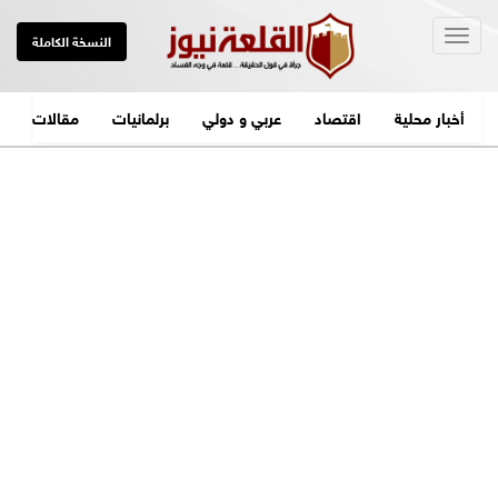
Togg
النسخة الكاملة
navig
أخبار محلية
اقتصاد
عربي و دولي
برلمانيات
مقالات