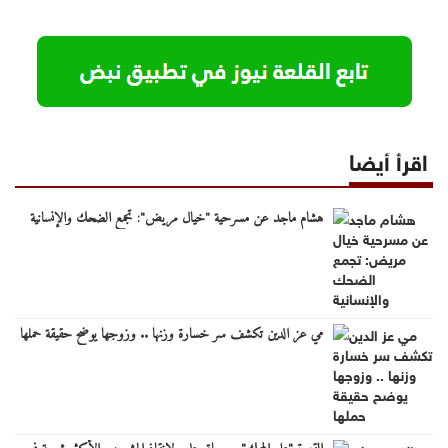
اقرأ أيضا
هشام ماجد عن مسرحية "خيال مريض": تجمع الضحك والإنسانية
مي عز الدين تكشف سر خسارة وزنها .. وزوجها يوضح حقيقة حملها