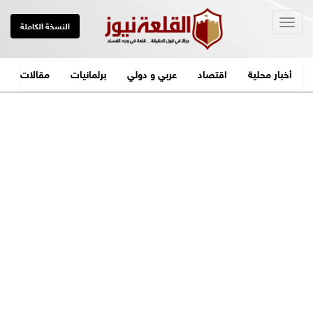
Togg
النسخة الكاملة
navig
أخبار محلية
اقتصاد
عربي و دولي
برلمانيات
مقالات