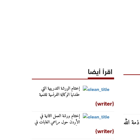
اقرأ أيضا
إختتام الورشة التدريبية التي
عقدتها الوكالة الفرنسية للتنمية
الإعلامية تحت عنوان "تغطية
{writer}
المجتمعات الهشة"
إختتام ورشة العمل الثانية في
الأردن حول مراعي الغابات في
الأردن
{writer}