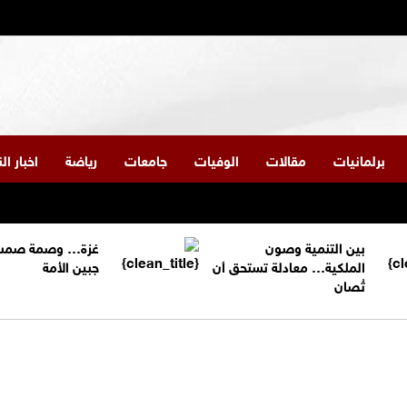
برلمانيات
مقالات
الوفيات
جامعات
رياضة
اخبار ا
بين التنمية وصون
غزة… وصمة صمت
الملكية… معادلة تستحق أن
جبين الأمة
تُصان