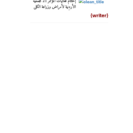
إختتام فعاليات المؤتمر 21 للجمعية
الأردنية لأمراض وزراعة الكلى
في عمّان
{writer}