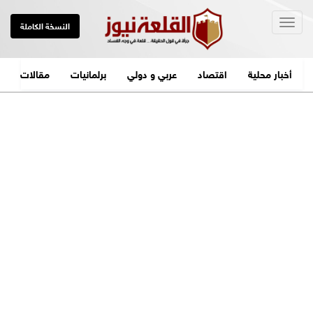
Togg
النسخة الكاملة
navig
أخبار محلية
اقتصاد
عربي و دولي
برلمانيات
مقالات