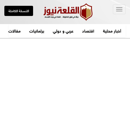
Togg
النسخة الكاملة
navig
أخبار محلية
اقتصاد
عربي و دولي
برلمانيات
مقالات