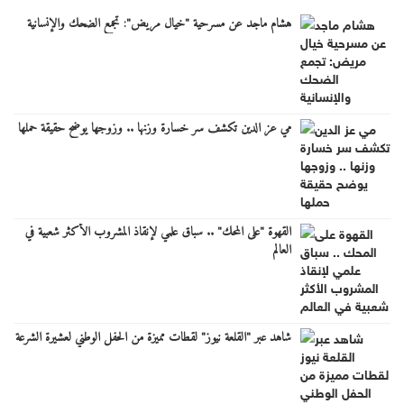
هشام ماجد عن مسرحية "خيال مريض": تجمع الضحك والإنسانية
مي عز الدين تكشف سر خسارة وزنها .. وزوجها يوضح حقيقة حملها
القهوة "على المحك" .. سباق علمي لإنقاذ المشروب الأكثر شعبية في
العالم
شاهد عبر "القلعة نيوز" لقطات مميزة من الحفل الوطني لعشيرة الشرعة