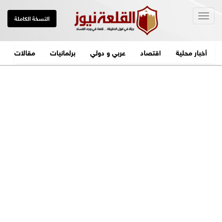
Togg
النسخة الكاملة
navig
أخبار محلية
اقتصاد
عربي و دولي
برلمانيات
مقالات