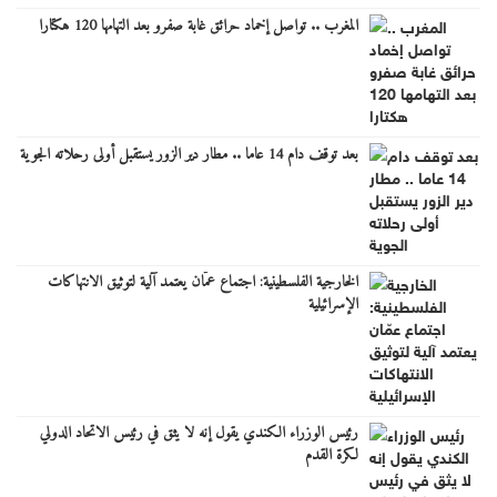
المغرب .. تواصل إخماد حرائق غابة صفرو بعد التهامها 120 هكتارا
بعد توقف دام 14 عاما .. مطار دير الزور يستقبل أولى رحلاته الجوية
الخارجية الفلسطينية: اجتماع عمّان يعتمد آلية لتوثيق الانتهاكات
الإسرائيلية
رئيس الوزراء الكندي يقول إنه لا يثق في رئيس الاتحاد الدولي
لكرة القدم