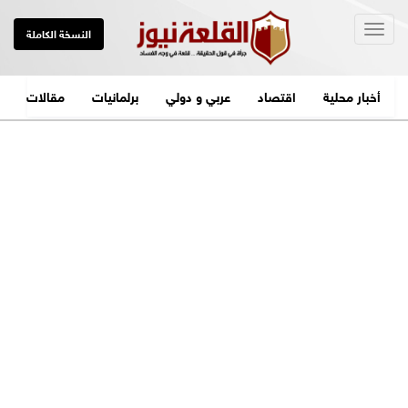
Togg
النسخة الكاملة
navig
أخبار محلية
اقتصاد
عربي و دولي
برلمانيات
مقالات