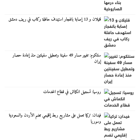
قتيلان و 13 إصابة بانفجار استهدف حافلة ركاب في ريف دمشق
سنتكوم: تغيير مسار 49 سفينة وتعطيل سفينتين منذ إعادة حصار
إيران
روسيا: تسجيل انكماش في قطاع الخدمات
فيدان: تركيا تعمل على مشاريع ربط إقليمي تضم الأردن والسعودية
وسوريا