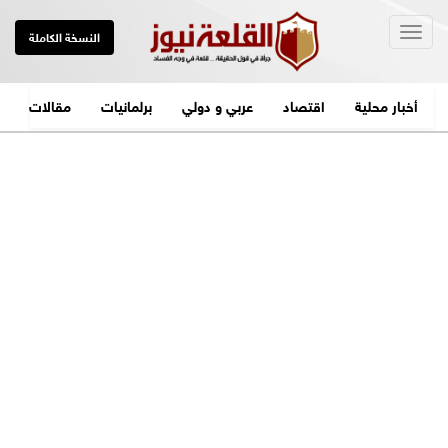
Togg
النسخة الكاملة
navig
أخبار محلية
اقتصاد
عربي و دولي
برلمانيات
مقالات