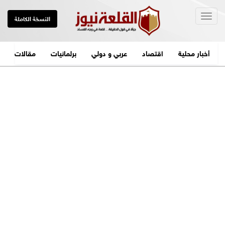
Togg
النسخة الكاملة
navig
أخبار محلية
اقتصاد
عربي و دولي
برلمانيات
مقالات