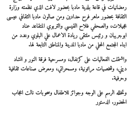
رمضانيات في قاعة بلدية مادبا بحضور لافت الذي نظمته وزارة
الثقافة بحضور ماهر فرح حدادين ومن صالون مادبا الثقافي عيسى
عجيلات، والصحفي فلاح القيسي والتربوي المتقاعد عناد
ابوجريبان و رئيس ملتقى ريادة الاعمال علي البلوي وعدد من
ابناء المجتمع المحلي من مادبا المدينة والمناطق التابعة لها.
واشتملت الفعاليات على كرنفال، ومسرحية فرقة النور و انشاد
ديني، وشخصيات مراتونية، ومسحراتي، ومعرض صناعات ثقافية
وحرفية.
وتخلله الرسم على الوجه وجوائز للاطفال وسحوبات نالت اعجاب
الحضور. الدستور