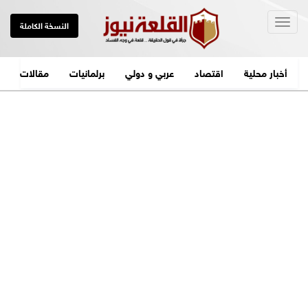
Togg
النسخة الكاملة
navig
أخبار محلية
اقتصاد
عربي و دولي
برلمانيات
مقالات