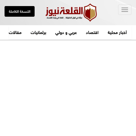
Togg
النسخة الكاملة
navig
أخبار محلية
اقتصاد
عربي و دولي
برلمانيات
مقالات