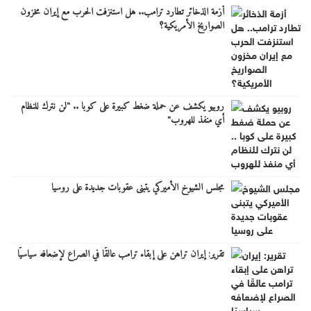
أزمة الذخائر تطارد ترامب.. هل استنزفت الحرب مع إيران مخزون
الصواريخ الأمريكية؟
روبيو يكشف عن حملة ضغط كبيرة على كوبا .. "لن نترك للنظام
أي منفذ للهروب"
مجلس الشيوخ الأميركي يتبنى عقوبات جديدة على روسيا
تقرير: إيران تراهن على إبقاء ترامب عالقًا في الصراع لإضعافه سياسيًا