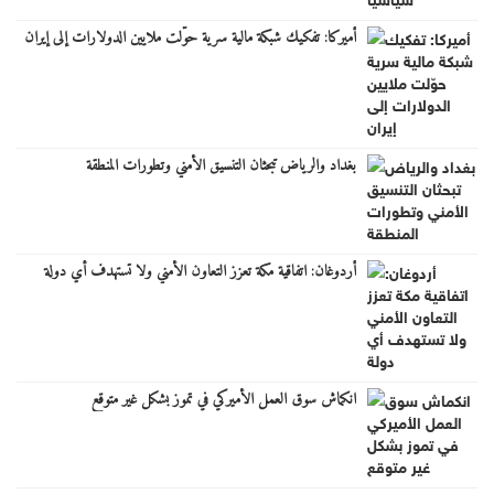
أميركا: تفكيك شبكة مالية سرية حوّلت ملايين الدولارات إلى إيران
بغداد والرياض تبحثان التنسيق الأمني وتطورات المنطقة
أردوغان: اتفاقية مكة تعزز التعاون الأمني ولا تستهدف أي دولة
انكماش سوق العمل الأميركي في تموز بشكل غير متوقع