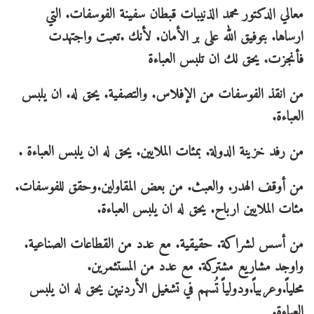
معالي الدكتور محمد الذنيبات قبطان سفينة الفوسفات. التي
ارساها. بتوفيق الله على بر الأمان. لأنك .تعبت واجتهدت
فأنجزت. يحق لك ان تلبس العباءة
من انقذ الفوسفات من الإفلاس. والتصفية. يحق له. ان يلبس
العباءة.
من رفد خزينة الدولة. بمئات الملايين. يحق له ان يلبس العباءة .
من أوقف الهدر. والعبث. من بعض المقاولين.وحقق للفوسفات.
مئات الملايين ارباح. يحق له ان يلبس العباءة.
من أسس لشراكة. حقيقية. مع عدد من القطاعات الصناعية.
واوجد مشاريع مشتركة. مع عدد من المستثمرين.
محلياً.وعربياً.ودولياً تُسهم في تشغيل الأردنيين يحق له ان يلبس
العباءة.