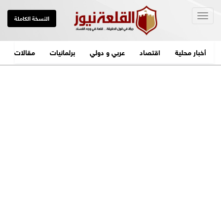
Togg
النسخة الكاملة
navig
أخبار محلية
اقتصاد
عربي و دولي
برلمانيات
مقالات