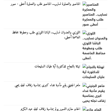
المناصير والعمايرة نسايب.. المناصير طلب والعمايرة أعطى - صور
اللوزي والعدوان نسايب.. الباشا اللوزي طلب وعطوفة محافظ
العاصمة أعطى.
تهنئة بالنجاح للدكتورة آية عليان السليحات
ماهر الجنيني يقيم مأدبة غداء كبرى بمناسبة زفاف نجله يحيى
الحاج حازم النسور يولم بمناسبة زفاف نجله عبد الكريم