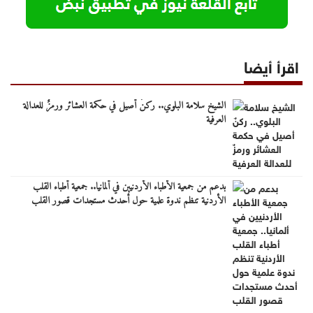
اقرأ أيضا
الشيخ سلامة البلوي.. ركنٌ أصيل في حكمة العشائر ورمزٌ للعدالة
العرفية
بدعم من جمعية الأطباء الأردنيين في ألمانيا.. جمعية أطباء القلب
الأردنية تنظم ندوة علمية حول أحدث مستجدات قصور القلب