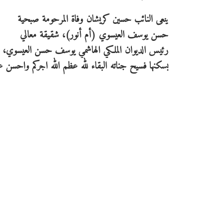
ينعى النائب حسين كريشان وفاة المرحومة صبحية
حسن يوسف العيسوي (أم أنور)، شقيقة معالي
رئيس الديوان الملكي الهاشمي يوسف حسن العيسوي، التي 
يسكنها فسيح جناته البقاء لله عظم الله اجركم واحسن عزا