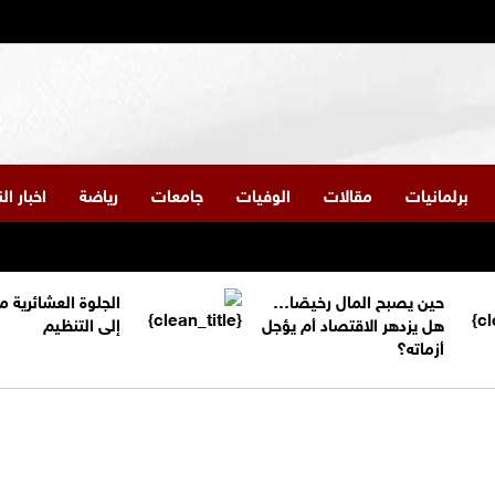
برلمانيات
مقالات
الوفيات
جامعات
رياضة
اخبار ا
حين يصبح المال رخيصًا…
الجلوة العشائرية 
هل يزدهر الاقتصاد أم يؤجل
إلى التنظيم
أزماته؟