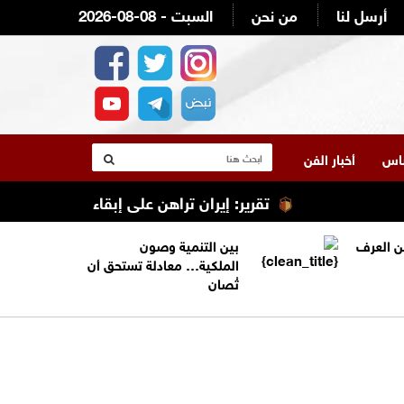
أرسل لنا
من نحن
2026-08-08 - السبت
لناس
أخبار الفن
تقرير: إيران تراهن على إبقاء ترامب عالقًا في 
من العرف
بين التنمية وصون
الملكية… معادلة تستحق أن
تُصان