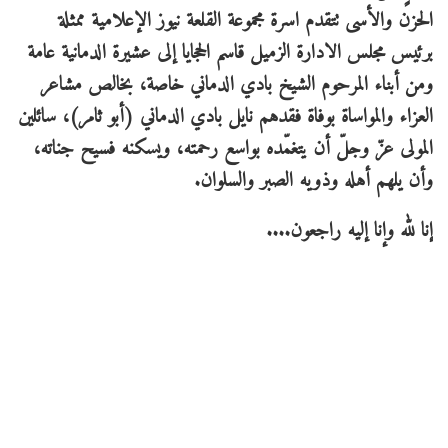
الحزن والأسى تتقدم اسرة مجموعة القلعة نيوز الإعلامية ممثلة
برئيس مجلس الادارة الزميل قاسم الحجايا إلى عشيرة الدمانية عامة
ومن أبناء المرحوم الشيخ بادي الدماني خاصة، بخالص مشاعر
العزاء والمواساة بوفاة فقدهم نايل بادي الدماني (أبو ثامر)، سائلين
المولى عزّ وجلّ أن يتغمّده بواسع رحمته، ويسكنه فسيح جناته،
وأن يلهم أهله وذويه الصبر والسلوان.
إنا لله وإنا إليه راجعون....