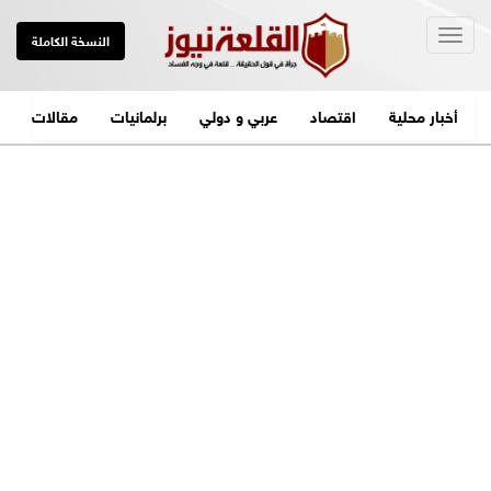
Togg
النسخة الكاملة
navig
أخبار محلية
اقتصاد
عربي و دولي
برلمانيات
مقالات