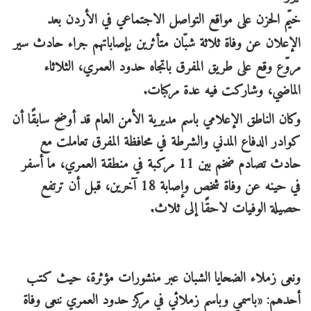
خيّم الحزن على مواقع التواصل الاجتماعي في الأردن بعد
الإعلان عن وفاة ثلاثة شبّان متأثرين بإصاباتهم جراء حادث سير
مروّع وقع على طريق المفرق باتجاه حدود العمري، الثلاثاء
الماضي، وشاركت فيه عدة مركبات.
وكان الناطق الإعلامي باسم مديرية الأمن العام قد أوضح سابقًا أن
كوادر الدفاع المدني والشرطة في محافظة المفرق تعاملت مع
حادث تصادم ضخم بين 11 مركبة في منطقة العمري، ما أسفر
في حينه عن وفاة شخص وإصابة 18 آخرين، قبل أن ترتفع
حصيلة الوفيات لاحقًا إلى ثلاث.
ونعى زملاء الضحايا الشبان عبر منشورات مؤثرة، حيث كتب
أحدهم: «باسمي وباسم زملائي في مركز حدود العمري ننعى وفاة