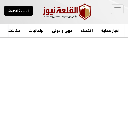
Togg
النسخة الكاملة
navig
أخبار محلية
اقتصاد
عربي و دولي
برلمانيات
مقالات