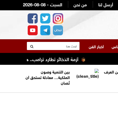
أرسل لنا
من نحن
2026-08-08 - السبت
لناس
أخبار الفن
أزمة الذخائر تطارد ترامب.. هل استنزفت الحرب 
من العرف
بين التنمية وصون
الملكية… معادلة تستحق أن
تُصان