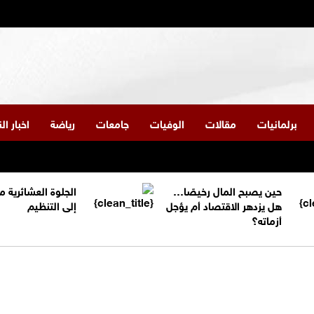
برلمانيات
مقالات
الوفيات
جامعات
رياضة
اخبار ا
حين يصبح المال رخيصًا…
الجلوة العشائرية 
هل يزدهر الاقتصاد أم يؤجل
إلى التنظيم
أزماته؟