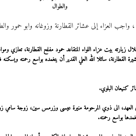
اجب العزاء إلى عشائر القطارنة وزوغانه وابو حمور والط
ال زيارته بيت عزاء اللواء المتقاعد حمود مفلح القطارنة، تعازي ومواس
رة القطارنة، سائلا الله العلي القدير أن يتغمده بواسع رحمته ويسكنه 
ئر كنيعان البلوي.
لي العهد، الى ذوي المرحومة منيرة عيسى وزرمس سين، زوجة سامي زوغ
غمدها بواسع رحمته.