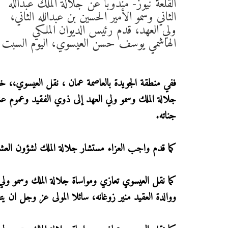
القلعة نيوز- مندوبا عن جلالة الملك عبدالله
الثاني وسمو الأمير الحسين بن عبدالله الثاني،
ولي العهد، قدم رئيس الديوان الملكي
الهاشمي يوسف حسن العيسوي، اليوم السبت ، و
‏ففي منطقة الجويدة بالعاصمة عمان ، نقل العيسوي،، خل
جلالة الملك وسمو ولي العهد إلى ذوي الفقيد وعموم عشي
جناته.
كما قدم واجب العزاء مستشار جلالة الملك لشؤون العشا
كما نقل العيسوي تعازي ومواساة جلالة الملك وسمو و
ووالدة العقيد منير زوغانه، سائلا المولى عز وجل ان يت