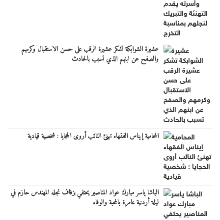
عشيرة الشوابكة تشكر عشيرة الرقب على حسن الاستقبال وكرمهم
والصفح عن ابنهم الذي تسبب بالحادث
المحامية إيناس الفقهاء تهنئ النائب أروى الحجايا : شخصية قيادية
الباشا ياسر مبارك عواد المناصير يحتفي بزفاف نجله المهندس حازم في
ليلة أردنية عامرة بالمحبة والوفاء