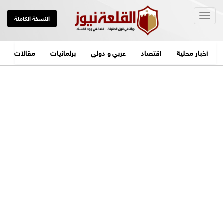
Togg
النسخة الكاملة
navig
أخبار محلية
اقتصاد
عربي و دولي
برلمانيات
مقالات