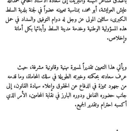
بأصدق مشاعر التهنئة والتبريك إلى سعادة الأستاذ المحامي حمدالله
عايش العوايشة، أبو محمد، بمناسبة تعيينه عضواً في لجنة بلدية السلط
الكبرى، سائلين المولى عز وجل له دوام التوفيق والسداد في حمل
هذه المسؤولية الوطنية وخدمة مدينة السلط وأبنائها بكل أمانة
وإخلاص.
ويأتي هذا التعيين تقديراً لمسيرة مهنية وقانونية مشرفة، حيث
عرف سعادته بحكمته وخبرته الطويلة في سلك المحاماة، وما قدمه
من جهود مميزة في الدفاع عن الحقوق وإعلاء سيادة القانون، إلى
جانب حضوره الفاعل ودوره البارز في نقابة المحامين، الأمر الذي
أكسبه احترام وتقدير الجميع.