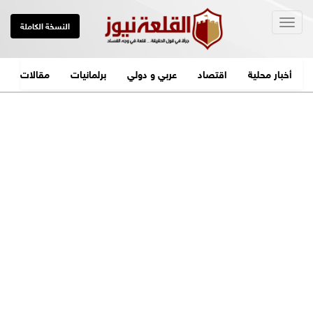
Togg
النسخة الكاملة
navig
أخبار محلية
اقتصاد
عربي و دولي
برلمانيات
مقالات