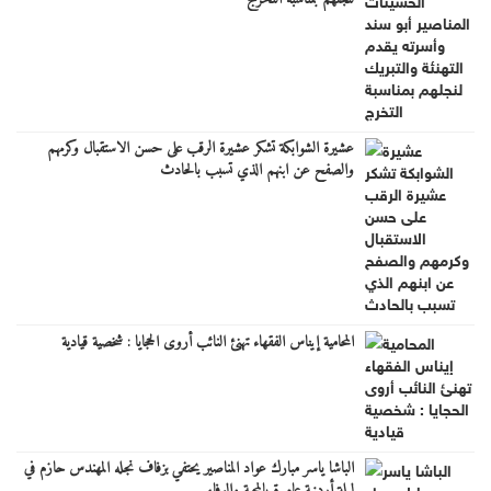
عشيرة الشوابكة تشكر عشيرة الرقب على حسن الاستقبال وكرمهم
والصفح عن ابنهم الذي تسبب بالحادث
المحامية إيناس الفقهاء تهنئ النائب أروى الحجايا : شخصية قيادية
الباشا ياسر مبارك عواد المناصير يحتفي بزفاف نجله المهندس حازم في
ليلة أردنية عامرة بالمحبة والوفاء