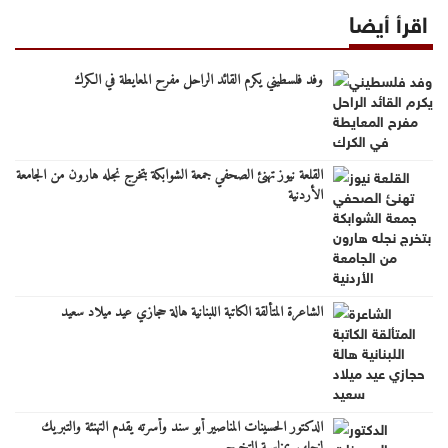
اقرأ أيضا
وفد فلسطيني يكرم القائد الراحل مفرح المعايطة في الكرك
القلعة نيوز تهنئ الصحفي جمعة الشوابكة بتخرج نجله هارون من الجامعة
الأردنية
الشاعرة المتألقة الكاتبة اللبنانية هالة حجازي عيد ميلاد سعيد
الدكتور الحسينات المناصير أبو سند وأسرته يقدم التهنئة والتبريك
لنجلهم بمناسبة التخرج