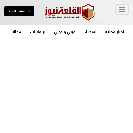
Togg
النسخة الكاملة
navig
أخبار محلية
اقتصاد
عربي و دولي
برلمانيات
مقالات