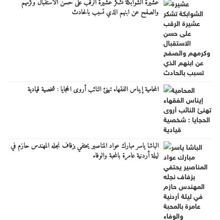
عشيرة الشوابكة تشكر عشيرة الرقب على حسن الاستقبال وكرمهم
والصفح عن ابنهم الذي تسبب بالحادث
المحامية إيناس الفقهاء تهنئ النائب أروى الحجايا : شخصية قيادية
الباشا ياسر مبارك عواد المناصير يحتفي بزفاف نجله المهندس حازم في
ليلة أردنية عامرة بالمحبة والوفاء