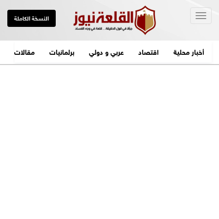
Togg
النسخة الكاملة
navig
أخبار محلية
اقتصاد
عربي و دولي
برلمانيات
مقالات