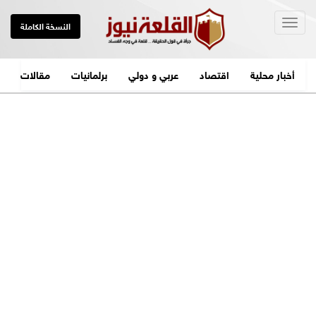
Togg
النسخة الكاملة
navig
أخبار محلية
اقتصاد
عربي و دولي
برلمانيات
مقالات