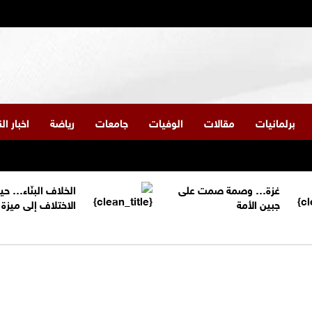
برلمانيات
مقالات
الوفيات
جامعات
رياضة
اخبار ا
غزة… وصمة صمت على
الخلاف البنّاء… حي
جبين الأمة
الاختلاف إلى ميز