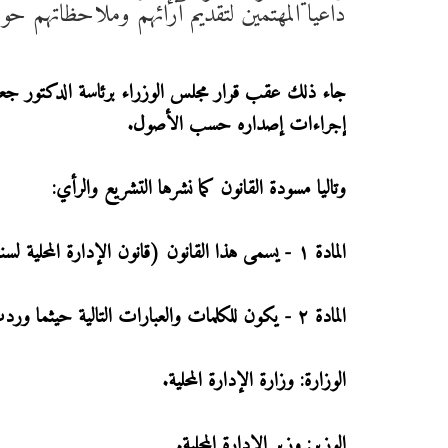
داعيا المهتمين لتقديم آرائهم وملاحظاتهم حوله
جاء ذلك عقب قرار مجلس الوزراء برئاسة الدكتور جعفر
إجراءات إصداره حسب الأصول.
وتاليا مسودة القانون كما نشرها التشريع والرأي:
المادة ١ - يسمى هذا القانون (قانون الإدارة المحلية لسنة 2026) ويعمل به من تاريخ نشره في الجريدة الرسمية.
المادة ٢ - يكون للكلمات والعبارات التالية حيثما وردت في هذا القانون المعاني المخصصة لها أدناه ما لم تدل القرينة على غير ذلك: -
الوزارة: وزارة الإدارة المحلية.
الوزير: وزير الإدارة المحلية.