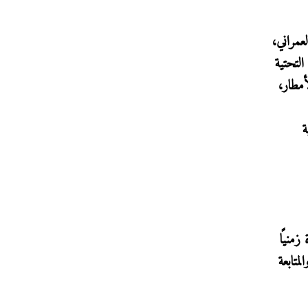
عمراني،
التحتية
أمطار،
ة
زمنيًا
متابعة