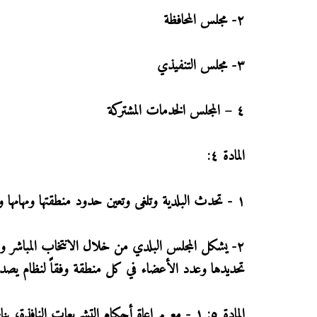
٢- مجلس المحافظة
٣- مجلس التنفيذي
٤ – المجلس الخدمات المشتركة
المادة ٤:
١ - تحدث البلدية وتلغى وتعين حدود منطقتها ومهامها وصلاحياتها بمقتضى أحكام هذا القانون.
٢- يشكل المجلس البلدي من خلال الانتخاب المباشر ويج
تحديدها وعدد الأعضاء في كل منطقة وفقاً لنظام يصدر 
المادة ٥: ١ - مع مراعاة أحكام التشريعات النافذة، يناط بالمجلس البلدي ضمن حدود منطقة البلدية المهام والصلاحيات التالية: -