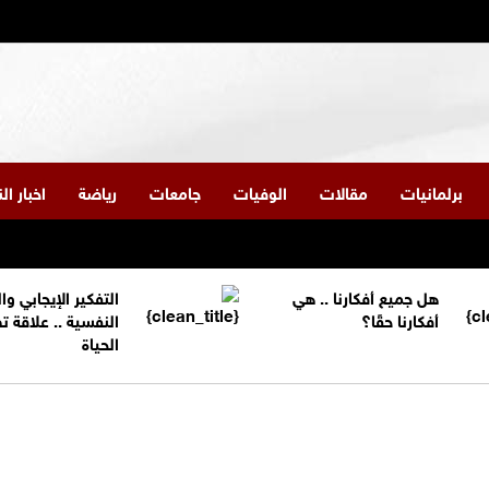
برلمانيات
مقالات
الوفيات
جامعات
رياضة
اخبار ا
هل جميع أفكارنا .. هي
التفكير الإيجابي و
أفكارنا حقًا؟
النفسية .. علاقة 
الحياة