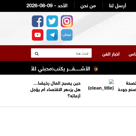
أرسل لنا
من نحن
2026-08-09 - الأحد
لناس
أخبار الفن
الأشــــــقــــر يكتب:محبتي للأردن وقيادته وشعبه
الصحة
حين يصبح المال رخيصًا…
تصنع جودة
هل يزدهر الاقتصاد أم يؤجل
أزماته؟